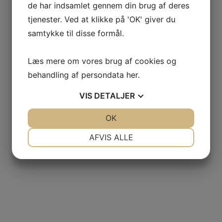
de har indsamlet gennem din brug af deres
tjenester. Ved at klikke på 'OK' giver du
samtykke til disse formål.
Læs mere om vores brug af cookies og
behandling af persondata
her
.
VIS
DETALJER
JA
NEJ
OK
JA
NEJ
NØDVENDIGE
PRÆFERENCER
AFVIS ALLE
JA
NEJ
JA
NEJ
MARKETING
STATISTIK