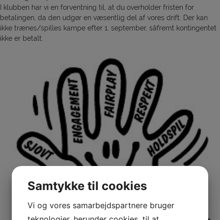
I klubben har vi en forventning til, at du overholder fristen for
betalingen, da den udgør en væsentlig del af vores drift. Der kan
ikke trænes/spilles kampe efter 1. september, såfremt kontingentet
ikke er betalt.
Samtykke til cookies
Vi og vores samarbejdspartnere bruger
teknologier, herunder cookies, til at