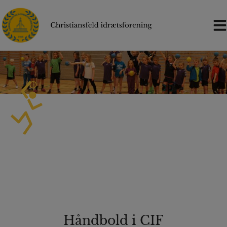
Hop
til
indholdet
Håndbold
Håndbold i CIF