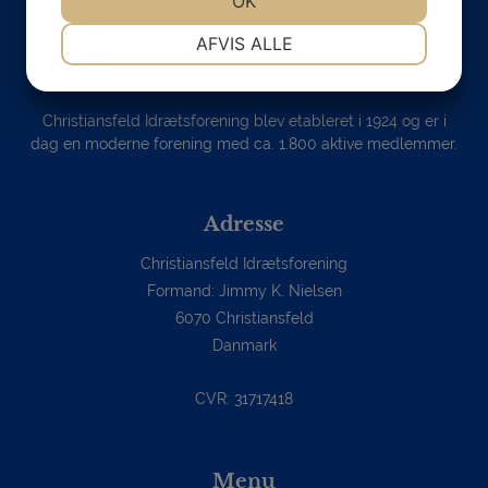
OK
NØDVENDIGE
PRÆFERENCER
AFVIS ALLE
JA
NEJ
JA
NEJ
MARKETING
STATISTIK
Christiansfeld Idrætsforening blev etableret i 1924 og er i
dag en moderne forening med ca. 1.800 aktive medlemmer.
Adresse
Christiansfeld Idrætsforening
Formand: Jimmy K. Nielsen
6070 Christiansfeld
Danmark
CVR: 31717418
Menu