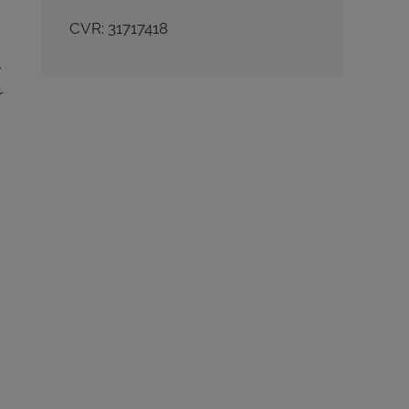
CVR: 31717418
r
r