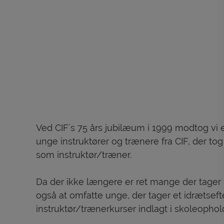
Ved CIF´s 75 års jubilæum i 1999 modtog vi e
unge instruktører og trænere fra CIF, der t
som instruktør/træner.
Da der ikke længere er ret mange der tager 
også at omfatte unge, der tager et idræts
instruktør/trænerkurser indlagt i skoleophol