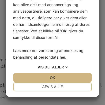
kan blive delt med annoncerings- og
analysepartnere, som kan kombinere dem
med data, du tidligere har givet dem eller
de har indsamlet gennem din brug af deres
tjenester. Ved at klikke på 'OK' giver du
samtykke til disse formål.
Læs mere om vores brug af cookies og
behandling af persondata
her
.
n pengegave, hvis afkast var beregnet til at støtte
og på idrætshøjskole for at øge deres kompetencer
VIS
DETALJER
JA
NEJ
OK
JA
NEJ
NØDVENDIGE
PRÆFERENCER
på idrætshøjskole, er målgruppen blevet udvidet til
AFVIS ALLE
efterskoleophold med kompetencegivende
JA
NEJ
JA
NEJ
det.
MARKETING
STATISTIK