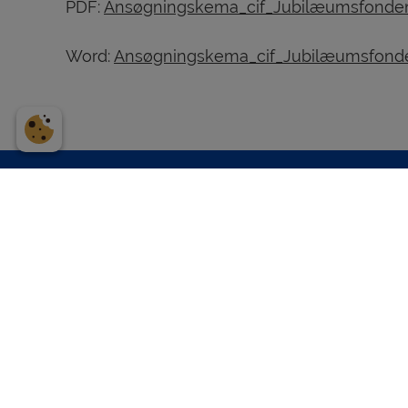
PDF:
Ansøgningskema_cif_Jubilæumsfonde
Word:
Ansøgningskema_cif_Jubilæumsfond
Adre
Christ
Forman
6070 C
Danma
Christiansfeld Idrætsforening
CVR: 3
blev etableret i 1924 og er i