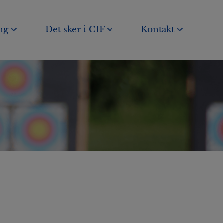
ng
Det sker i CIF
Kontakt