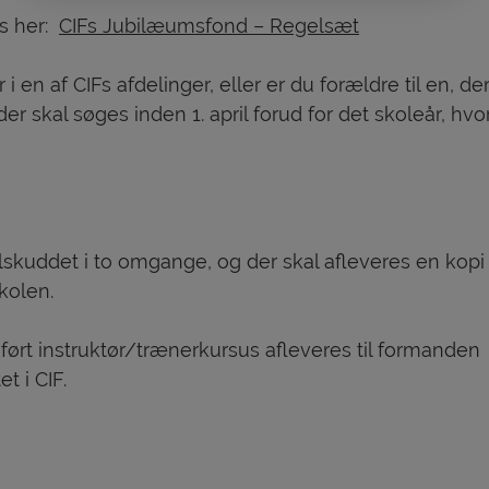
es her:
CIFs Jubilæumsfond – Regelsæt
 i en af CIFs afdelinger, eller er du forældre til en, de
 skal søges inden 1. april forud for det skoleår, hvo
lskuddet i to omgange, og der skal afleveres en kopi
skolen.
ført instruktør/trænerkursus afleveres til formanden
t i CIF.