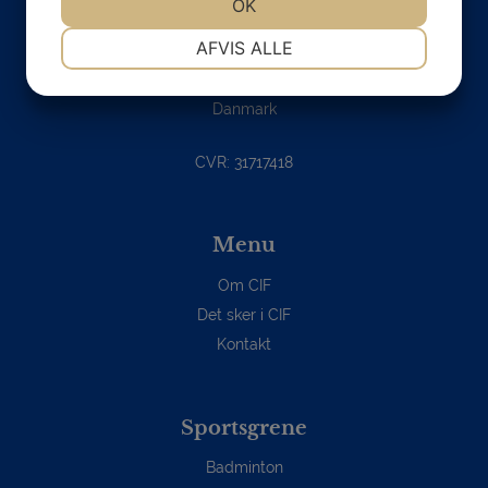
JA
NEJ
OK
JA
NEJ
Christiansfeld Idrætsforening
NØDVENDIGE
PRÆFERENCER
AFVIS ALLE
Formand: Jimmy K. Nielsen
JA
NEJ
JA
NEJ
6070 Christiansfeld
Danmark
MARKETING
STATISTIK
CVR: 31717418
Menu
Om CIF
Det sker i CIF
Kontakt
Sportsgrene
Badminton