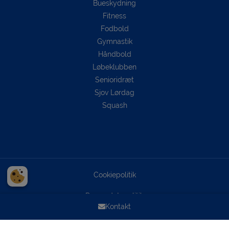
Bueskydning
Fitness
Fodbold
Gymnastik
Håndbold
Løbeklubben
Senioridræt
Sjov Lørdag
Squash
Cookiepolitik
Persondatapolitik
Kontakt
Copyright © 2026