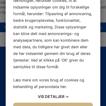
teknologier, herunder cookies, til at
Julehyggen spreder sig også i CIF Spinning. Efter en hård rulletur
indsamle oplysninger om dig til forskellige
med høj hjerterytme – blev det til at julehygge lidt på lørdagsholdet
i Spinning
formål, herunder: Tilpasning af annoncering,
bedre brugeroplevelse, funktionalitet,
statistik og marketing. Disse oplysninger
Indlægsnavigation
Forrige indlæg
Næste indlæg
kan blive delt med annoncerings- og
analysepartnere, som kan kombinere dem
med data, du tidligere har givet dem eller
de har indsamlet gennem din brug af deres
tjenester. Ved at klikke på 'OK' giver du
samtykke til disse formål.
Læs mere om vores brug af cookies og
Christiansfeld Idrætsforening blev etableret i 1924 og er i
dag en moderne forening med ca. 1.800 aktive medlemmer.
behandling af persondata
her
.
VIS
DETALJER
Adresse