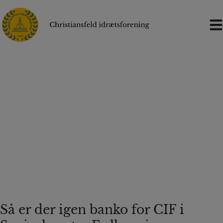
Hop
til
indholdet
Så er der igen banko for CIF i
Seniorhuset – Fællesavisen –
26.09.2023
Så er der igen banko for CIF i