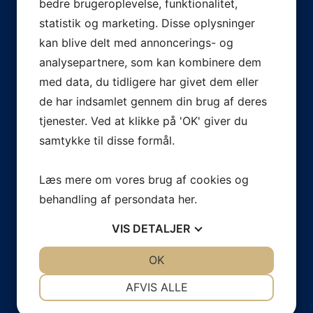
bedre brugeroplevelse, funktionalitet,
Christiansfeld Idrætsforening blev etableret i 1924 og er i
statistik og marketing. Disse oplysninger
dag en moderne forening med ca. 1.800 aktive medlemmer.
kan blive delt med annoncerings- og
analysepartnere, som kan kombinere dem
med data, du tidligere har givet dem eller
Adresse
de har indsamlet gennem din brug af deres
Christiansfeld Idrætsforening
tjenester. Ved at klikke på 'OK' giver du
Formand: Jimmy K. Nielsen
samtykke til disse formål.
6070 Christiansfeld
Danmark
Læs mere om vores brug af cookies og
behandling af persondata
her
.
CVR: 31717418
VIS
DETALJER
Menu
JA
NEJ
OK
JA
NEJ
Om CIF
NØDVENDIGE
PRÆFERENCER
AFVIS ALLE
Det sker i CIF
JA
NEJ
JA
NEJ