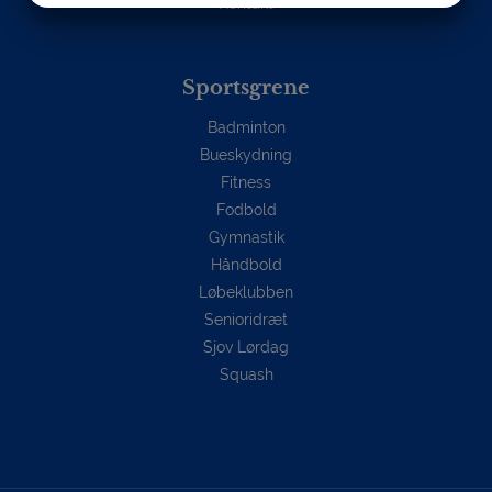
Kontakt
MARKETING
STATISTIK
Sportsgrene
Badminton
Bueskydning
Fitness
Fodbold
Gymnastik
Håndbold
Løbeklubben
Senioridræt
Sjov Lørdag
Squash