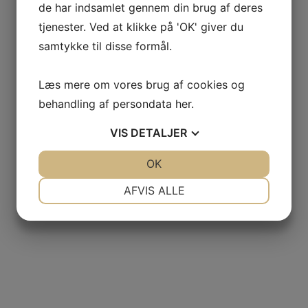
de har indsamlet gennem din brug af deres
tjenester. Ved at klikke på 'OK' giver du
samtykke til disse formål.
Læs mere om vores brug af cookies og
behandling af persondata
her
.
VIS
DETALJER
JA
NEJ
OK
JA
NEJ
NØDVENDIGE
PRÆFERENCER
AFVIS ALLE
JA
NEJ
JA
NEJ
MARKETING
STATISTIK