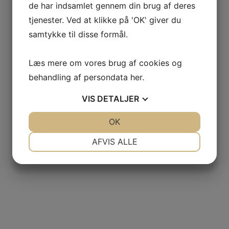
de har indsamlet gennem din brug af deres
tjenester. Ved at klikke på 'OK' giver du
samtykke til disse formål.
Læs mere om vores brug af cookies og
behandling af persondata
her
.
VIS
DETALJER
JA
NEJ
OK
JA
NEJ
NØDVENDIGE
PRÆFERENCER
AFVIS ALLE
JA
NEJ
JA
NEJ
MARKETING
STATISTIK