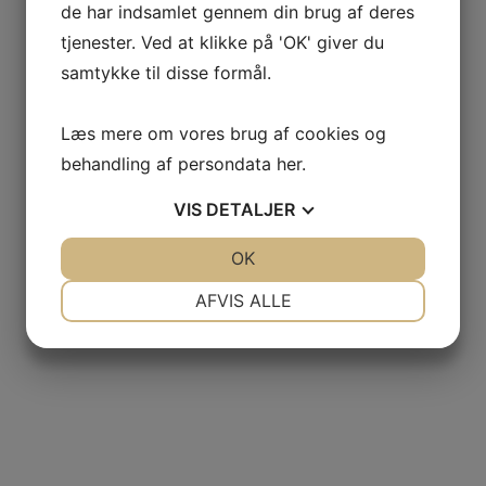
de har indsamlet gennem din brug af deres
tjenester. Ved at klikke på 'OK' giver du
samtykke til disse formål.
Læs mere om vores brug af cookies og
behandling af persondata
her
.
VIS
DETALJER
JA
NEJ
OK
JA
NEJ
NØDVENDIGE
PRÆFERENCER
AFVIS ALLE
JA
NEJ
JA
NEJ
MARKETING
STATISTIK