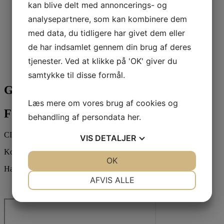
kan blive delt med annoncerings- og
analysepartnere, som kan kombinere dem
med data, du tidligere har givet dem eller
de har indsamlet gennem din brug af deres
tjenester. Ved at klikke på 'OK' giver du
samtykke til disse formål.
Gymnastik
Læs mere om vores brug af cookies og
Fodbold – Det sker
behandling af persondata
her
.
CIF Fodbold
VIS
DETALJER
Kontakt
JA
NEJ
OK
JA
NEJ
Hans Nissen Rosenberg
NØDVENDIGE
PRÆFERENCER
AFVIS ALLE
JA
NEJ
JA
NEJ
MARKETING
STATISTIK