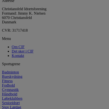
Adresse
Christiansfeld Idrætsforening
Formand: Jimmy K. Nielsen
6070 Christiansfeld
Danmark
CVR: 31717418
Menu
Om CIF
Det sker i CIF
Kontakt
Sportsgrene
Badminton
Bueskydning
Fitness
Fodbold
Gymnastik
Håndbold
Løbeklubben
Senioridræt
Sjov Lørdag